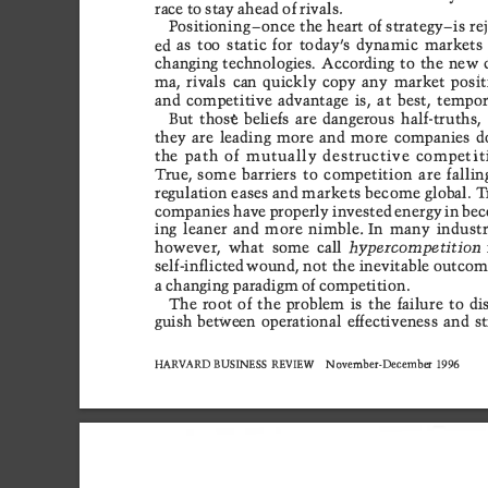






























































































































