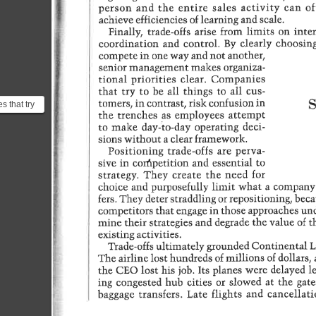
s that try
to all
nt...