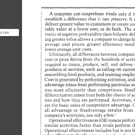
ny can
s only if it
di...