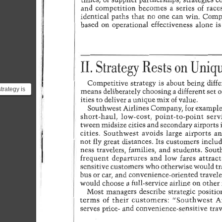
trategy is
ferent.**