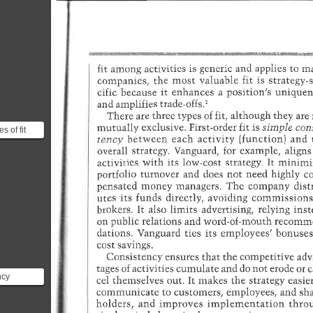
s of fit
rder fit is
ncy
e
dvantages